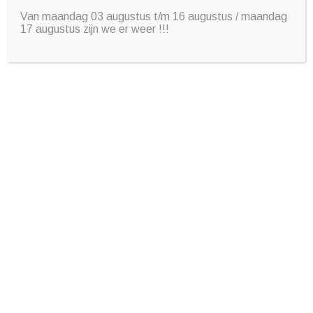
Draaicirkel
Van maandag 03 augustus t/m 16 augustus / maandag
17 augustus zijn we er weer !!!
-
Inhoud brandstoftank
-
Actieradius
-
Ledig gewicht
1.004 kg
Rijklaar gewicht
1.104 kg
Wegenbelasting minimaal
€ 93,-
Wegenbelasting maximaal