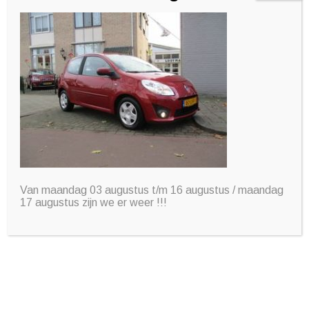
Contact informatie
Lorem ipsum dolor sit amet, consectetuer adipiscing
elit, sed diam nonummy nibh euismod tincidunt ut
laoreet dolore magna aliquam erat volutpat. Ut wisi
enim ad minim veniam, quis nostrud exerci tation
ullamcorper suscipit lobortis nisl ut aliquip ex ea
commodo consequat.
Van maandag 03 augustus t/m 16 augustus / maandag
17 augustus zijn we er weer !!!
Autobedrijf Looymans