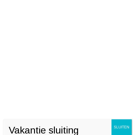
Posted on
1 januari 2017
by
Renault Twingo 1.2-16V
Deel deze
DYNAMIQUE / AIRCO
Tweedehands
auto
Vakantie sluiting
SLUITEN